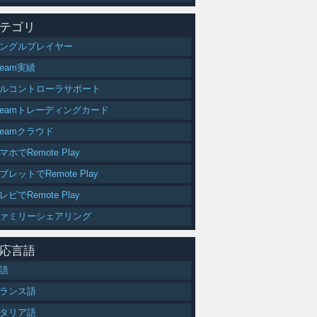
テゴリ
ングルプレイヤー
team実績
ルコントローラサポート
teamトレーディングカード
teamクラウド
マホでRemote Play
ブレットでRemote Play
トラテジー
レビでRemote Play
ァミリーシェアリング
応言語
語
ランス語
タリア語