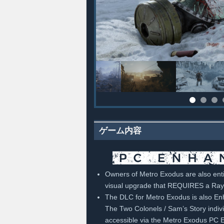
ゲーム内容
Owners of Metro Exodus are also enti
visual upgrade that REQUIRES a Ray
The DLC for Metro Exodus is also En
The Two Colonels / Sam’s Story individ
accessible via the Metro Exodus PC 