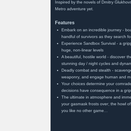
Inspired by the novels of Dmitry Glukhov
Metro adventure yet.
Features
Embark on an incredible journey - boa
handful of survivors as they search for
Experience Sandbox Survival - a gripp
huge, non-linear levels
A beautiful, hostile world - discover t
stunning day / night cycles and dyna
Deadly combat and stealth - scavenge
weaponry, and engage human and mutan
Your choices determine your comrades’
decisions have consequence in a grippi
The ultimate in atmosphere and immer
your gasmask frosts over; the howl of
you like no other game…