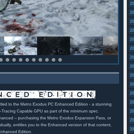
2
2
2
2
2
2
2
2
2
2
2
2
tled to the Metro Exodus PC Enhanced Edition - a stunning
-Tracing Capable GPU as part of the minimum spec.
2
hanced – purchasing the Metro Exodus Expansion Pass, or
2
ually, entitles you to the Enhanced version of that content,
2
Enhanced Edition.