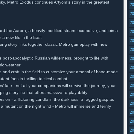
sky, Metro Exodus continues Artyom’s story in the greatest
2
2
2
rd the Aurora, a heavily modified steam locomotive, and join a
2
 a new life in the East
2
ing story links together classic Metro gameplay with new
2
he post-apocalyptic Russian wilderness, brought to life with
2
mic weather
2
 and craft in the field to customize your arsenal of hand-made
2
t foes in thrilling tactical combat
 fate - not all your companions will survive the journey; your
2
ng storyline that offers massive re-playability
2
sion - a flickering candle in the darkness; a ragged gasp as
2
 a mutant on the night wind - Metro will immerse and terrify
2
2
2