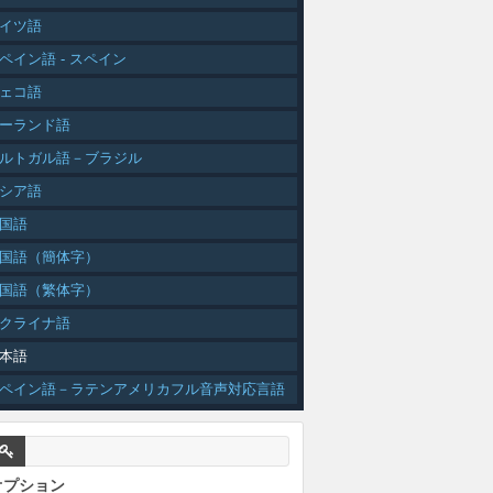
イツ語
ペイン語 - スペイン
ェコ語
ーランド語
ルトガル語－ブラジル
シア語
国語
国語（簡体字）
国語（繁体字）
クライナ語
本語
ペイン語－ラテンアメリカフル音声対応言語
オプション