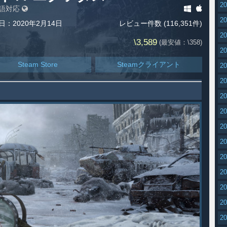
2
語対応
2
日：2020年2月14日
レビュー件数 (116,351件)
2
\3,589
(最安値：\358)
2
Steam Store
Steamクライアント
2
2
2
2
2
2
2
2
2
2
2