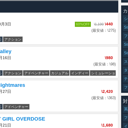
カ
シ
0月3日
\440
60%OFF
\1,100
S
(最安値：\275)
フ
応
アクション
S
alley
S
月16日
\980
ス
(最安値：\98)
タ
応
アクション
アドベンチャー
カジュアル
インディー
シミュレーション
ス
テ
 Nightmares
フ
月27日
\2,420
(最安値：\363)
対
応
アドベンチャー
英
フ
 GIRL OVERDOSE
月21日
\1,680
イ