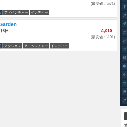
(最安値：\571)
ド
応
アドベンチャー
インディー
ス
Garden
チ
5月6日
\1,010
ポ
(最安値：\101)
ポ
応
アクション
アドベンチャー
インディー
ロ
韓
中
中
ウ
日
ス