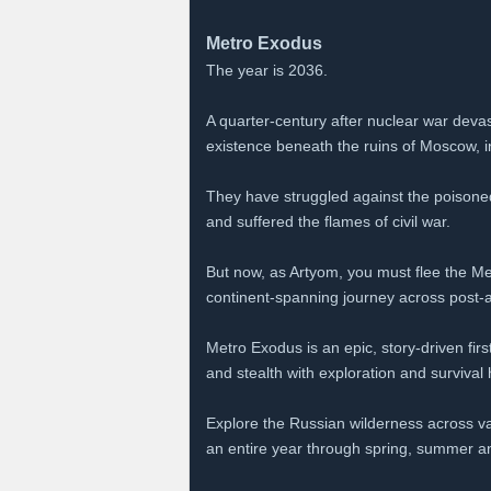
Metro Exodus
The year is 2036.
A quarter-century after nuclear war devast
existence beneath the ruins of Moscow, in
They have struggled against the poisone
and suffered the flames of civil war.
But now, as Artyom, you must flee the Me
continent-spanning journey across post-ap
Metro Exodus is an epic, story-driven fi
and stealth with exploration and surviva
Explore the Russian wilderness across vast
an entire year through spring, summer an