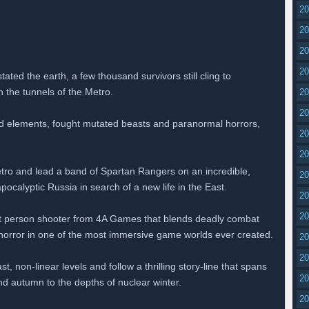
2
2
2
2
ated the earth, a few thousand survivors still cling to
 the tunnels of the Metro.
2
2
d elements, fought mutated beasts and paranormal horrors,
2
2
tro and lead a band of Spartan Rangers on an incredible,
2
ocalyptic Russia in search of a new life in the East.
2
2
rst person shooter from 4A Games that blends deadly combat
l horror in one of the most immersive game worlds ever created.
2
2
, non-linear levels and follow a thrilling story-line that spans
2
d autumn to the depths of nuclear winter.
2