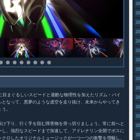
2
2
2
2
2
2
2
2
2
2
ョンに目まぐるしいスピードと過酷な物理性を加えたリズム・バイ
2
ルとなって、悪夢のような虚空を走り抜け、未来からやってき
2
ょう。
2
駆け下り、行く手を阻む障害物を突っ切りましょう。常に前へと
2
ーし、強烈なスピードまで加速して、アドレナリン全開でボスに
2
ンクロしたオリジナルミュージックが一つ一つの衝撃を増幅し、