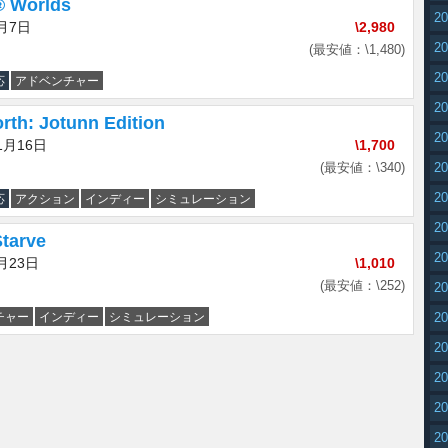
 Worlds
2
3月7日
\2,980
2
(最安値：\1,480)
2
応
アドベンチャー
2
rth: Jotunn Edition
2
1月16日
\1,700
(最安値：\340)
2
2
応
アクション
インディー
シミュレーション
2
Starve
2
月23日
\1,010
(最安値：\252)
2
チャー
インディー
シミュレーション
2
2
2
2
2