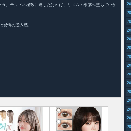
2
ょう。テクノの極致に達したければ、リズムの奈落へ墜ちていか
2
2
は驚愕の没入感。
2
2
2
2
2
2
2
2
2
2
2
2