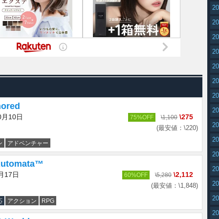
2
2
2
2
2
2
2
nored
2
0月10日
\275
75%OFF
\1,100
2
(最安値：\220)
2
ン
アドベンチャー
2
Automata™
2
月17日
\2,112
60%OFF
\5,280
2
(最安値：\1,848)
2
応
アクション
RPG
2