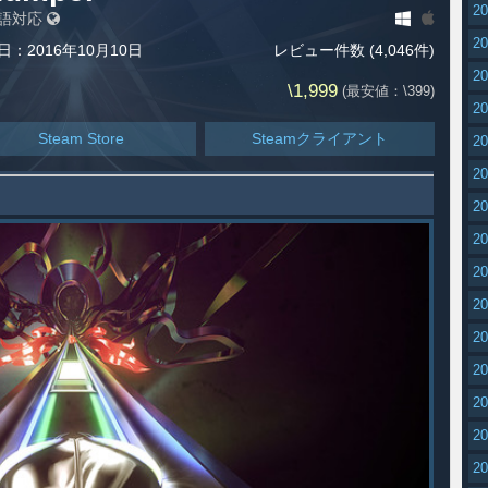
2
語対応
2
日：2016年10月10日
レビュー件数 (4,046件)
2
\1,999
(最安値：\399)
2
Steam Store
Steamクライアント
2
2
2
2
2
2
2
2
2
2
2