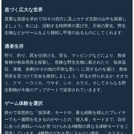
息づく広大な世界
貴重な資源を求めて50キロ四方に及ぶカナダ北部の山中を探索し
ましょう。冬には、活動する時間帯の選び方、天候の変化、野生
生物などがゲームをより挑戦し甲斐のあるものにしてくれます。
適者生存
狩り、釣り、罠を仕掛ける、登る、マッピングなどにより、救命
食糧や救命用具を探索し、危険な野生生物に殺されたり、低体温
症、凍傷、赤痢(やその他の不快な患い）に屈するのを避け、救命
用具を見つけて生命を維持しましょう。狩るか狩られるか: オオカ
ミ、クマ、ヘラジカ、ウサギ、シカ、カラス。そしてさらなる野
生動物が今後のアップデートで追加されていきます。
ゲーム体験を選択
静かで哀愁的な「放浪者」モードや、最も経験を積んだプレイヤ
ーでも一週間を生きるのがやっとの「侵入者」モードまで、自分
に合った挑戦レベルが見つけられる4種類の異なる体験モードをご
用意しています。4種類のどれも気に入らない場合、「カスタム」