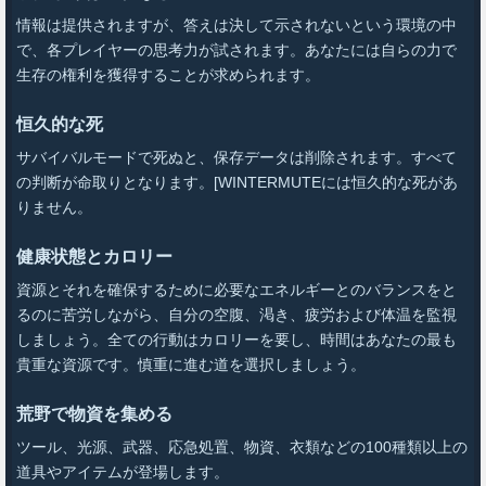
情報は提供されますが、答えは決して示されないという環境の中
で、各プレイヤーの思考力が試されます。あなたには自らの力で
生存の権利を獲得することが求められます。
恒久的な死
サバイバルモードで死ぬと、保存データは削除されます。すべて
の判断が命取りとなります。[WINTERMUTEには恒久的な死があ
りません。
健康状態とカロリー
資源とそれを確保するために必要なエネルギーとのバランスをと
るのに苦労しながら、自分の空腹、渇き、疲労および体温を監視
しましょう。全ての行動はカロリーを要し、時間はあなたの最も
貴重な資源です。慎重に進む道を選択しましょう。
荒野で物資を集める
ツール、光源、武器、応急処置、物資、衣類などの100種類以上の
道具やアイテムが登場します。