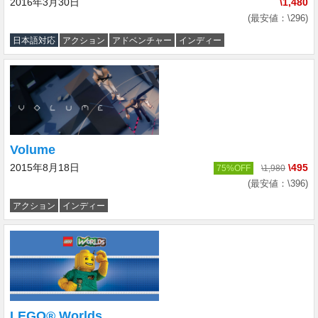
2016年3月30日
\1,480
(最安値：\296)
日本語対応
アクション
アドベンチャー
インディー
Volume
2015年8月18日
\495
75%OFF
\1,980
(最安値：\396)
アクション
インディー
LEGO® Worlds