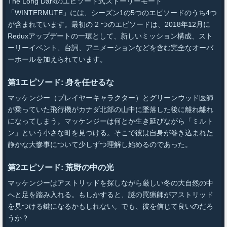
The Long Darkのエピソード式ストーリーモード
「WINTERMUTE」には、シーズン1の5つのエピソードのうち4つ
が含まれています。最初の 2 つのエピソードは、2018年12月に
Reduxアップデートの一環として、新しいミッション構成、スト
ーリーイベント、台詞、アニメーションなどを含む完全なオーバ
ーホールを加えられています。
第1エピソード: 身を任せるな
マッケンジー（プレイヤーキャラクター）とグリーンウッド医師
が乗っていた飛行機がカナダ北部の山中に墜落した後に離れ離れ
になってしまう。マッケンジーは何とか生き延びながら「ミルト
ン」という小さな町を見つける。そこで彼は自身が巻き込まれた
静かな大惨事について少しずつ理解し始めるのであった。
第2エピソード: 荒野の中の光
マッケンジーはアストリッドを探しながら厳しい冬の大自然の中
へと足を踏み入れる。もしかすると、謎の罠猟師がアストリッド
を見つける鍵になるかもしれない。でも、彼を信じて良いのだろ
うか？