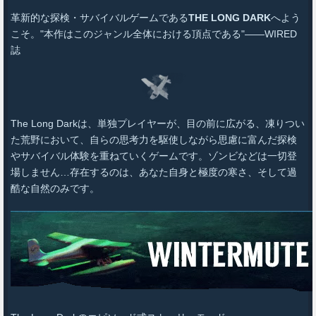
革新的な探検・サバイバルゲームである
THE LONG DARK
へよう
こそ。"本作はこのジャンル全体における頂点である"――WIRED
誌
The Long Darkは、単独プレイヤーが、目の前に広がる、凍りつい
た荒野において、自らの思考力を駆使しながら思慮に富んだ探検
やサバイバル体験を重ねていくゲームです。ゾンビなどは一切登
場しません…存在するのは、あなた自身と極度の寒さ、そして過
酷な自然のみです。