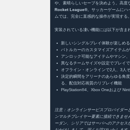
や、素晴らしいセーブを決めよう。高度
Rocket League®
。サッカーゲームにハ
ムでは、完全に直感的な操作が実現する
実装されている凄い機能には以下が含まれ
新しいシングルプレイ体験が楽しめ
バトルカーのカスタマイズアイテムが
アンロック可能なアイテムやマシン
異なるチームサイズや設定でプレイで
オフライン・オンラインで2人、3人
決定的瞬間をアリーナのあらゆる角
る、配信対応画質のリプレイ機能
PlayStation®4、Xbox Oneおよ
注意：オンラインサービスプロバイダーとの取
ンマルチプレイヤー要素に接続できませ
ーダン、シリアではサーバへのアクセス
おかけしまして、深くお詫びいたします