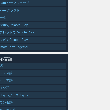
team ワークショップ
team クラウド
ータ
マホでRemote Play
ブレットでRemote Play
レビでRemote Play
mote Play Together
応言語
語
ランス語
タリア語
イツ語
ペイン語 - スペイン
ランダ語
ルトガル語