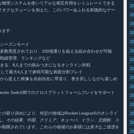
な物理システムを使いリアルな相互作用をシミュレートできる
2
イオクなチューンを加えた、このパワーあふれる刺激的なゲー
2
。
2
ます:
2
2
るシーズンモード
2
多数用意されており、100億通りを超える組み合わせが可能
、戦績管理、ランキングなど
2
きる、8人までの病みつきになるオンライン対戦
2
そして最大4人まで参戦可能な画面分割プレイ
2
度から捉えた映像を自由自在に早送り、巻き戻ししながら楽しめ
2
び Nintendo Switch間でのクロスプラットフォームプレイをサポート
2
2
り決めにより、特定の地域はRocket League®のオンライ
2
ん。その結果、中国、クリミア、キューバ、イラン、北朝鮮、ス
2
が制限されています。これらの地域のお客様には多大なご迷惑を
2
。