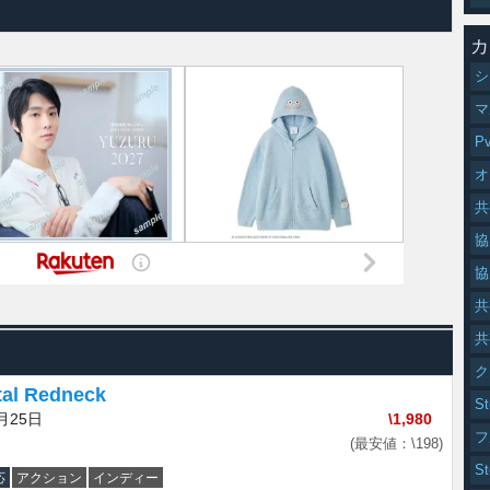
カ
シ
マ
P
オ
共
協
協
共
共
ク
al Redneck
S
月25日
\1,980
フ
(最安値：\198)
S
応
アクション
インディー