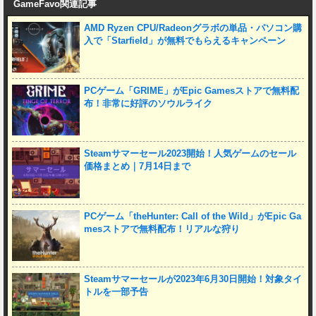
GameFavo関連記事
AMD Ryzen CPU/Radeonグラボの単品・パソコン購
入で「Starfield」が無料でもらえるキャンペーン
PCゲーム「GRIME」がEpic Gamesストアで無料配
布！非常に好評のソウルライク
Steamサマーセール2023開始！人気ゲームのセール
価格まとめ｜7月14日まで
PCゲーム「theHunter: Call of the Wild」がEpic Ga
mesストアで無料配布！リアルな狩り
Steamサマーセールが2023年6月30日開始！対象タイ
トルを一部予告