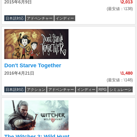
2015年6月9日
\2,013
(最安値：\138)
日本語対応
アドベンチャー
インディー
Don't Starve Together
2016年4月21日
\1,480
(最安値：\148)
日本語対応
アクション
アドベンチャー
インディー
RPG
シミュレーショ
The Witcher 3: Wild Hunt